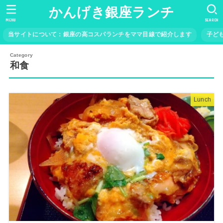
かんげき銀座ランチ
MENU
SEARCH
当サイトについて：銀座の高コスパランチをママ目線で紹介します
子ど
和食
Lunch