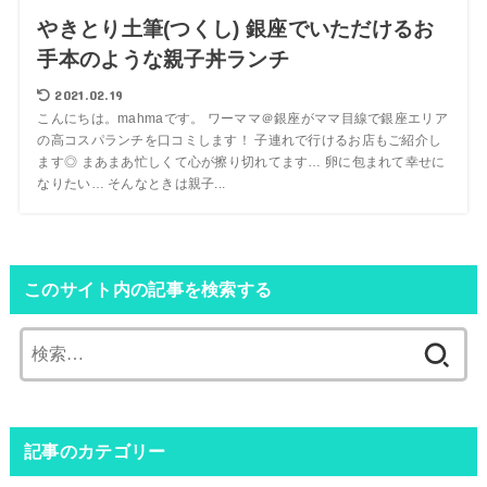
やきとり土筆(つくし) 銀座でいただけるお
手本のような親子丼ランチ
2021.02.19
こんにちは。mahmaです。 ワーママ＠銀座がママ目線で銀座エリア
の高コスパランチを口コミします！ 子連れで行けるお店もご紹介し
ます◎ まあまあ忙しくて心が擦り切れてます… 卵に包まれて幸せに
なりたい… そんなときは親子...
このサイト内の記事を検索する
検
索:
記事のカテゴリー