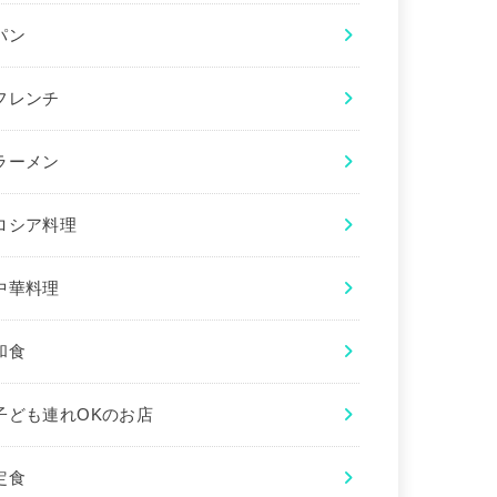
パン
フレンチ
ラーメン
ロシア料理
中華料理
和食
子ども連れOKのお店
定食