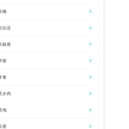
新橋
日比谷
東銀座
汐留
洋食
焼き肉
築地
銀座