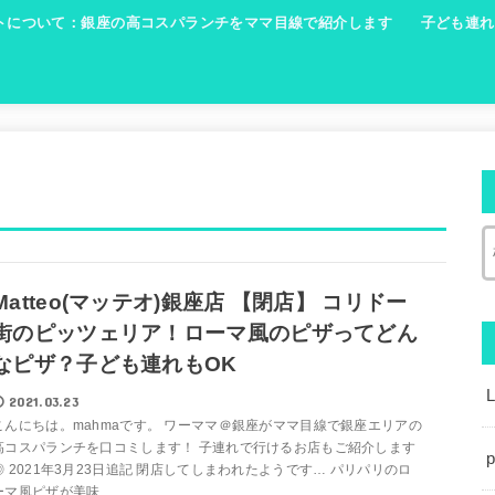
トについて：銀座の高コスパランチをママ目線で紹介します
子ども連れ
Matteo(マッテオ)銀座店 【閉店】 コリドー
街のピッツェリア！ローマ風のピザってどん
なピザ？子ども連れもOK
2021.03.23
こんにちは。mahmaです。 ワーママ＠銀座がママ目線で銀座エリアの
高コスパランチを口コミします！ 子連れで行けるお店もご紹介します
p
◎ 2021年3月23日追記 閉店してしまわれたようです… パリパリのロ
ーマ風ピザが美味...