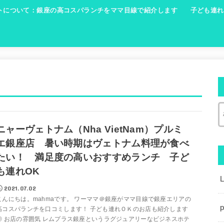
トについて：銀座の高コスパランチをママ目線で紹介します
子ども連れ
ニャーヴェトナム（Nha VietNam）プルミ
エ銀座店 暑い時期はヴェトナム料理が食べ
たい！ 満足度の高いおすすめランチ 子ど
も連れOK
2021.07.02
こんにちは。mahmaです。 ワーママ＠銀座がママ目線で銀座エリアの
p
高コスパランチを口コミします！ 子ども連れＯＫのお店も紹介します
◎ お店の雰囲気 レムプラス銀座というラグジュアリーなビジネスホテ