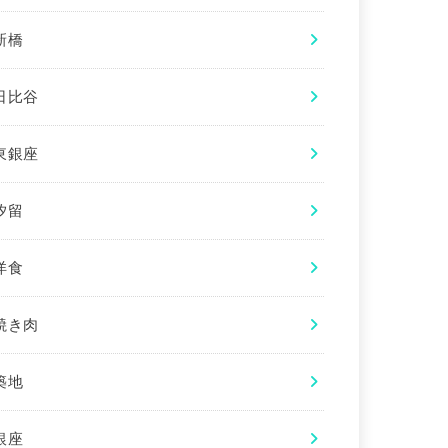
新橋
日比谷
東銀座
汐留
洋食
焼き肉
築地
銀座