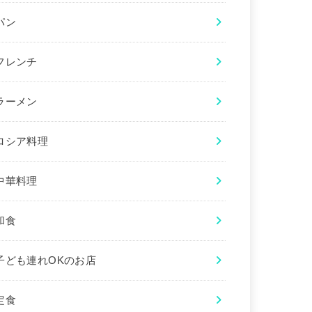
パン
フレンチ
ラーメン
ロシア料理
中華料理
和食
子ども連れOKのお店
定食