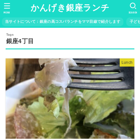
かんげき銀座ランチ
MENU
SEARCH
当サイトについて：銀座の高コスパランチをママ目線で紹介します
子ど
銀座4丁目
Lunch