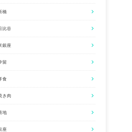
新橋
日比谷
東銀座
汐留
洋食
焼き肉
築地
銀座