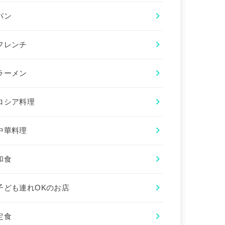
パン
フレンチ
ラーメン
ロシア料理
中華料理
和食
子ども連れOKのお店
定食