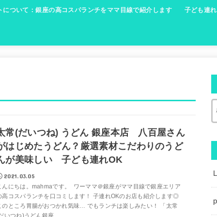
トについて：銀座の高コスパランチをママ目線で紹介します
子ども連れ
太常(だいつね) うどん 銀座本店 八百屋さん
がはじめたうどん？厳選素材こだわりのうど
んが美味しい 子ども連れOK
2021.03.05
こんにちは。mahmaです。 ワーママ＠銀座がママ目線で銀座エリア
の高コスパランチを口コミします！ 子連れOKのお店も紹介します◎
p
このところ胃腸がおつかれ気味… でもランチは楽しみたい！ 「太常
(だいつね)うどん銀座...