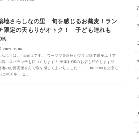
築地さらしなの里 旬を感じるお蕎麦！ラン
チ限定の天もりがオトク！ 子ども連れも
OK
2021.03.06
こんにちは。mahmaです。 ワーママ＠銀座がママ目線で銀座エリア
の高コスパランチを口コミします！ 子連れOKのお店も紹介します◎
築地のお蕎麦屋さんで春を感じてまいりました・・・ mahmaも上京し
てはや10年… こ...