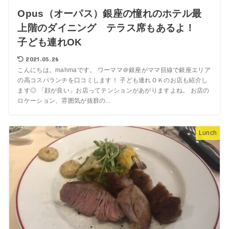
Opus（オーパス）銀座の憧れのホテル最
上階のダイニング テラス席もあるよ！
子ども連れOK
2021.05.26
こんにちは。mahmaです。 ワーママ＠銀座がママ目線で銀座エリア
の高コスパランチを口コミします！ 子ども連れＯＫのお店も紹介し
ます◎ 「顔が良い」お店ってテンションがあがりますよね。 お店の
ロケーション、雰囲気が抜群の...
Lunch