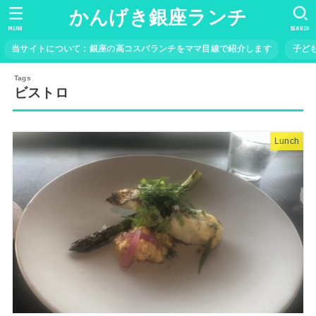
かんげき銀座ランチ
MENU
SEARCH
当サイトについて：銀座の高コスパランチをママ目線で紹介します
子ど
ビストロ
Lunch