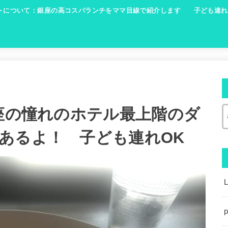
トについて：銀座の高コスパランチをママ目線で紹介します
子ども連れ
銀座の憧れのホテル最上階のダ
あるよ！ 子ども連れOK
p