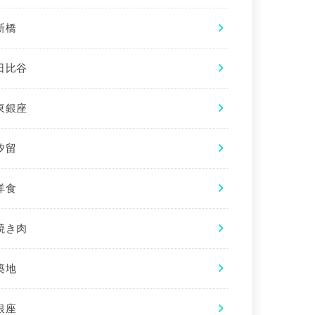
新橋
日比谷
東銀座
汐留
洋食
焼き肉
築地
銀座