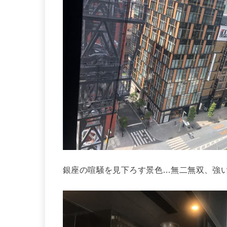
銀座の喧騒を見下ろす景色…無二無双、強