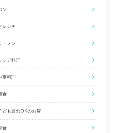
パン
フレンチ
ラーメン
ロシア料理
中華料理
和食
子ども連れOKのお店
定食