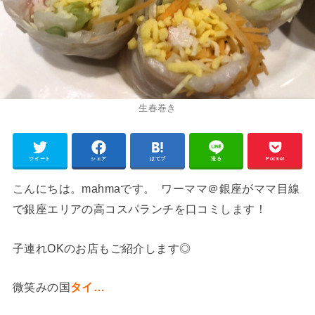
生春巻き
ツイート
シェア
はてブ
送る
Pocket
こんにちは。mahmaです。 ワーママ＠銀座がママ目線
で銀座エリアの高コスパランチを口コミします！
子連れOKのお店もご紹介します◎
微笑みの国
タイ…