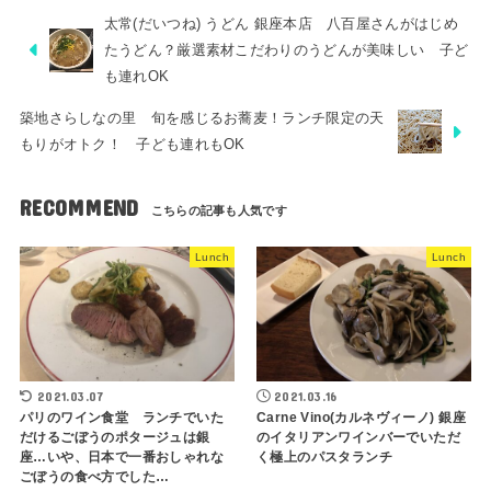
太常(だいつね) うどん 銀座本店 八百屋さんがはじめ
たうどん？厳選素材こだわりのうどんが美味しい 子ど
も連れOK
築地さらしなの里 旬を感じるお蕎麦！ランチ限定の天
もりがオトク！ 子ども連れもOK
RECOMMEND
Lunch
Lunch
2021.03.07
2021.03.16
パリのワイン食堂 ランチでいた
Carne Vino(カルネヴィーノ) 銀座
だけるごぼうのポタージュは銀
のイタリアンワインバーでいただ
座…いや、日本で一番おしゃれな
く極上のパスタランチ
ごぼうの食べ方でした…