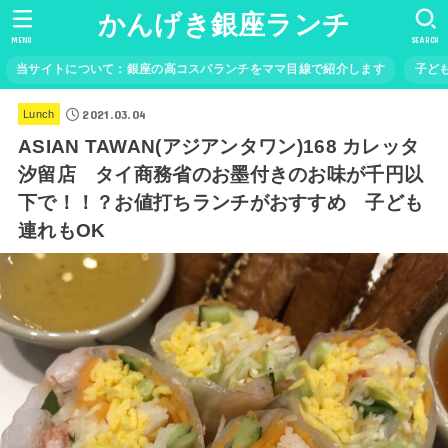
かんげき銀座ランチ
MENU
SEARCH
当サイトについて：銀座の高コスパランチをママ目線で紹介します
子ど
2021.03.04
Lunch
ASIAN TAWAN(アジアンタワン)168 カレッタ
汐留店 タイ商務省のお墨付きのお味が千円以
下で！！？お値打ちランチがおすすめ 子ども
連れもOK