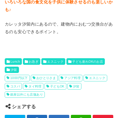
いろいろな国の食文化を子供に体験させるのも楽しいか
も♪
カレッタ汐留内にあるので、建物内におむつ交換台があ
るのも安心できるポイント。
Lunch
お急ぎ
エスニック
子ども連れOKのお店
汐留
1000円以下
おひとりさま
アジア料理
エスニック
コスパ
タイ料理
子どもOK
汐留
銀座以外にも店舗あり
シェアする