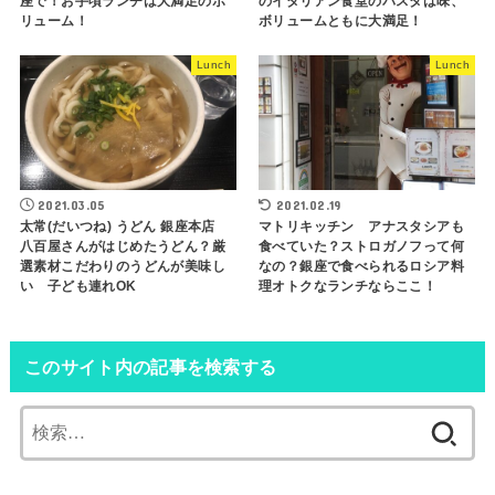
座で！お手頃ランチは大満足のボ
のイタリアン食堂のパスタは味、
リューム！
ボリュームともに大満足！
Lunch
Lunch
2021.03.05
2021.02.19
太常(だいつね) うどん 銀座本店
マトリキッチン アナスタシアも
八百屋さんがはじめたうどん？厳
食べていた？ストロガノフって何
選素材こだわりのうどんが美味し
なの？銀座で食べられるロシア料
い 子ども連れOK
理オトクなランチならここ！
このサイト内の記事を検索する
検
索: