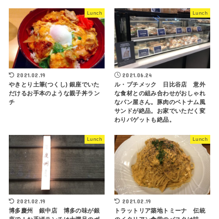
Lunch
Lunch
2021.02.19
2021.06.24
やきとり土筆(つくし) 銀座でいた
ル・プチメック 日比谷店 意外
だけるお手本のような親子丼ラン
な食材との組み合わせがおしゃれ
チ
なパン屋さん。豚肉のベトナム風
サンドが絶品。お家でいただく変
わりバゲットも絶品。
Lunch
Lunch
2021.02.19
2021.02.19
博多慶州 銀中店 博多の味が銀
トラットリア築地トミーナ 伝統