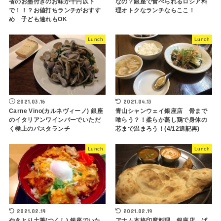
省のお墨付きのお味が千円以下
なの？銀座で食べられるロシア料
で！！？お値打ちランチがおすす
理オトクなランチならここ！
め 子ども連れもOK
Lunch
Lunch
2021.03.16
2021.04.13
Carne Vino(カルネヴィーノ) 銀座
青山シャンウェイ銀座店 骨まで
のイタリアンワインバーでいただ
喰らう？！柔らか蒸し鶏で身体の
く極上のパスタランチ
芯まで温まろう！(4/12追記再)
Lunch
Lunch
2021.02.19
2021.02.19
やきとり土筆(つくし) 銀座でいた
アナム本格印度料理 銀座店 ぱ