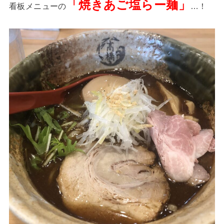
「焼きあご塩らー麺」
看板メニューの
…！