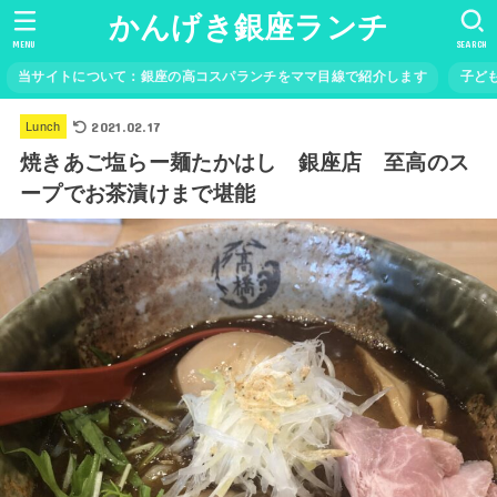
かんげき銀座ランチ
MENU
SEARCH
当サイトについて：銀座の高コスパランチをママ目線で紹介します
子ど
2021.02.17
Lunch
焼きあご塩らー麺たかはし 銀座店 至高のス
ープでお茶漬けまで堪能