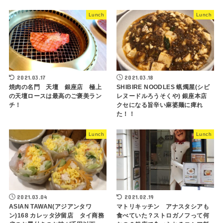
Lunch
Lunch
2021.03.17
2021.03.18
焼肉の名門 天壇 銀座店 極上
SHIBIRE NOODLES 蝋燭屋(シビ
の天壇ロースは最高のご褒美ラン
レヌードルろうそくや) 銀座本店
チ！
クセになる旨辛い麻婆麺に痺れ
た！！
Lunch
Lunch
2021.03.04
2021.02.19
ASIAN TAWAN(アジアンタワ
マトリキッチン アナスタシアも
ン)168 カレッタ汐留店 タイ商務
食べていた？ストロガノフって何