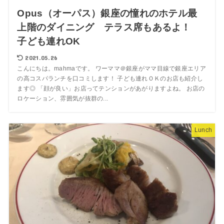
Opus（オーパス）銀座の憧れのホテル最
上階のダイニング テラス席もあるよ！
子ども連れOK
2021.05.26
こんにちは。mahmaです。 ワーママ＠銀座がママ目線で銀座エリア
の高コスパランチを口コミします！ 子ども連れＯＫのお店も紹介し
ます◎ 「顔が良い」お店ってテンションがあがりますよね。 お店の
ロケーション、雰囲気が抜群の...
Lunch