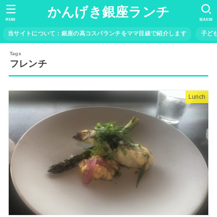
かんげき銀座ランチ
MENU
SEARCH
当サイトについて：銀座の高コスパランチをママ目線で紹介します
子ど
フレンチ
Lunch